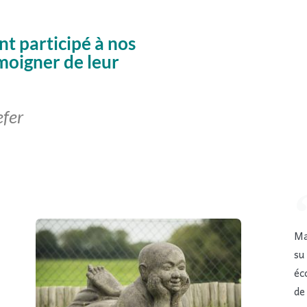
nt participé à nos
émoigner de leur
efer
Ma
su
éc
de