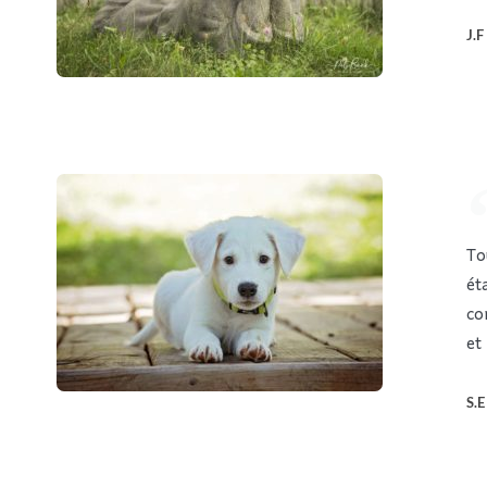
J.F
To
éta
co
et
S.E