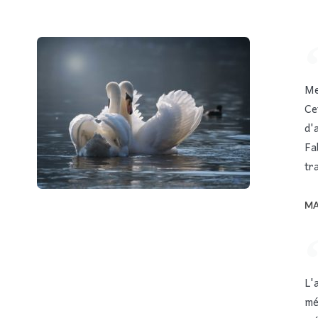
Me
Ce
d'
Fa
tr
MA
L'
mé