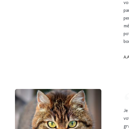
vo
pa
pe
mé
po
bo
A.
Je
vo
gr