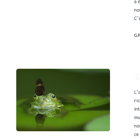
a 
no
C'
G.
L'
ri
in
mu
no
ce