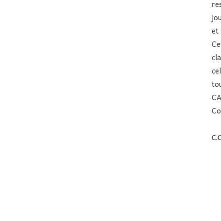
re
jo
et
Ce
cl
ce
to
CA
Co
C.