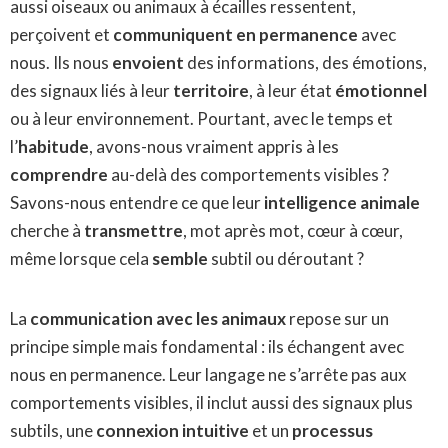
aussi oiseaux ou animaux à écailles ressentent,
perçoivent et
communiquent en permanence
avec
nous. Ils nous
envoient
des informations, des émotions,
des signaux liés à leur
territoire
, à leur état
émotionnel
ou à leur environnement. Pourtant, avec le temps et
l’
habitude
, avons-nous vraiment appris à les
comprendre
au-delà des comportements visibles ?
Savons-nous entendre ce que leur
intelligence animale
cherche à
transmettre
, mot après mot, cœur à cœur,
même lorsque cela
semble
subtil ou déroutant ?
La
communication avec les animaux
repose sur un
principe simple mais fondamental : ils échangent avec
nous en permanence. Leur langage ne s’arrête pas aux
comportements visibles, il inclut aussi des signaux plus
subtils, une
connexion intuitive
et un
processus